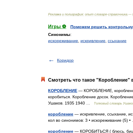
Реклама
и
полиграфия:
опыт
словаря
-
справочника
.—
Игры ⚽
Поможем решить контрольну
Синонимы
:
искореживание
,
искривление
,
ссыхание
Коридор
Смотреть что такое "Коробление" 
КОРОБЛЕНИЕ
— КОРОБЛЕНИЕ, коробления, 
коробиться. Коробление досок. Короблени
Ушаков. 1935 1940 …
Толковый словарь Ушако
коробление
— искривление, ссыхание, ис
кол во синонимов: 3 • искореживание (5)
коробление
— КОРОБИТЬСЯ ( блюсь, бишься