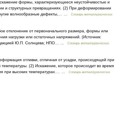
 Искажение формы, характеризующееся неустойчивостью и
тии и структурных превращениях. (2) При деформировании
 другие волнообразные дефекты,… …
Словарь металлургических
бое отклонение от первоначального размера, формы или
ения нагрузки или остаточных напряжений. (Источник:
редакцией Ю.П. Солнцева; НПО… …
Словарь металлургических
еформация отливки, отличная от усадки, происходящей при
 температуры. (2) Искажение, которое происходит во время
ния при высоких температурах.… …
Словарь металлургических