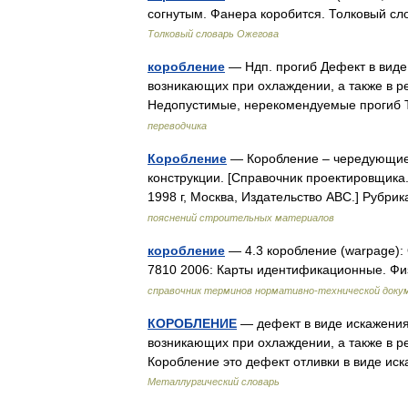
согнутым. Фанера коробится. Толковый сл
Толковый словарь Ожегова
коробление
— Ндп. прогиб Дефект в виде
возникающих при охлаждении, а также в р
Недопустимые, нерекомендуемые прогиб 
переводчика
Коробление
— Коробление – чередующиес
конструкции. [Справочник проектировщик
1998 г, Москва, Издательство АВС.] Рубр
пояснений строительных материалов
коробление
— 4.3 коробление (warpage):
7810 2006: Карты идентификационные. Фи
справочник терминов нормативно-технической доку
КОРОБЛЕНИЕ
— дефект в виде искажения
возникающих при охлаждении, а также в ре
Коробление это дефект отливки в виде и
Металлургический словарь