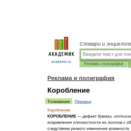
Словари и энциклоп
academic.ru
Реклама и полиграфия
Реклама и полиграфия
Коробление
Толкование
Перевод
Коробление
КОРОБЛЕНИЕ
—
дефект
бумаги
,
оттиск
искривления
плоскостности
их
листов
с
о
следствием
резкого
изменения
влажности