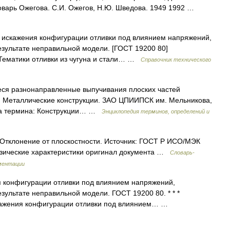
оварь Ожегова. С.И. Ожегов, Н.Ю. Шведова. 1949 1992 …
 искажения конфигурации отливки под влиянием напряжений,
езультате неправильной модели. [ГОСТ 19200 80]
Тематики отливки из чугуна и стали… …
Справочник технического
я разнонаправленные выпучивания плоских частей
а. Металлические конструкции. ЗАО ЦПИИПСК им. Мельникова,
ика термина: Конструкции… …
Энциклопедия терминов, определений и
 Отклонение от плоскостности. Источник: ГОСТ Р ИСО/МЭК
зические характеристики оригинал документа …
Словарь-
ментации
 конфигурации отливки под влиянием напряжений,
зультате неправильной модели. ГОСТ 19200 80. * * *
скажения конфигурации отливки под влиянием… …