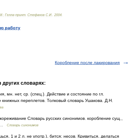
М
.
:
Гелла
-
принт
.
Стефанов
С
.
И
.
.
2004
.
ю работу
Коробление после лакирования
в других словарях:
мн. нет, ср. (спец.). Действие и состояние по гл.
е книжных переплетов. Толковый словарь Ушакова. Д.Н.
ва
кореживание Словарь русских синонимов. коробление сущ.,
 • …
Словарь синонимов
, 1 и 2 л. не употр.), бится; несов. Кривиться, делаться