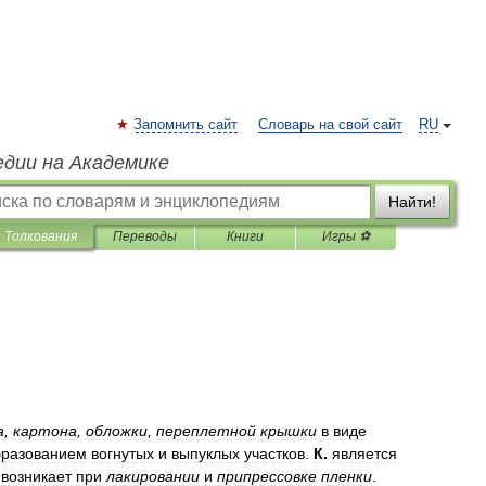
Запомнить сайт
Словарь на свой сайт
RU
едии на Академике
Найти!
Толкования
Переводы
Книги
Игры ⚽
а
,
картона
,
обложки
,
переплетной
крышки
в
виде
бразованием
вогнутых
и
выпуклых
участков
.
К
.
является
,
возникает
при
лакировании
и
припрессовке
пленки
.